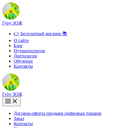
Перейти
к
содержимому
Гуру ЗОЖ
👉 Бесплатный магазин 📚
О сайте
Блог
Нутрициология
Диетология
Обучение
Контакты
Гуру ЗОЖ
Договор-оферта продажи цифровых товаров
Заказ
Контакты