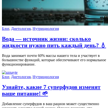
Блог
,
Диетология
,
Нутрициология
Вода — источник жизни: сколько
жидкости нужно пить каждый день? 💧
Вода занимает почти 60% массы нашего тела и участвует в
большинстве функций, которые обеспечивают его нормальное
функционирование.
Блог
,
Диетология
,
Нутрициология
Узнайте, какие 7 суперфудов изменят
ваше питание! 🌱
Добавление суперфудов в ваш рацион может существенно