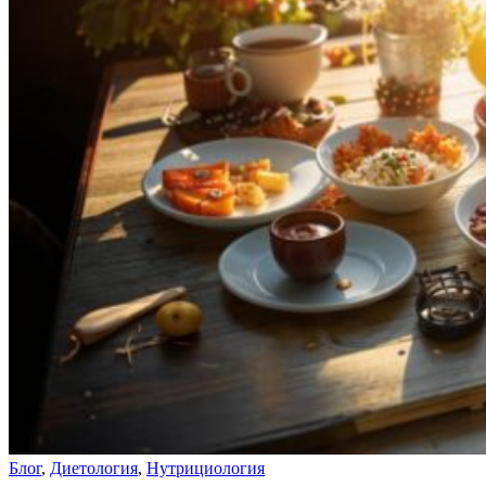
Блог
,
Диетология
,
Нутрициология