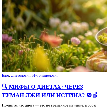
Блог
,
Диетология
,
Нутрициология
🔍 МИФЫ О ДИЕТАХ: ЧЕРЕЗ
ТУМАН ЛЖИ ИЛИ ИСТИНА? 🚫🍏
Помните, что диета — это не временное мучение, а образ