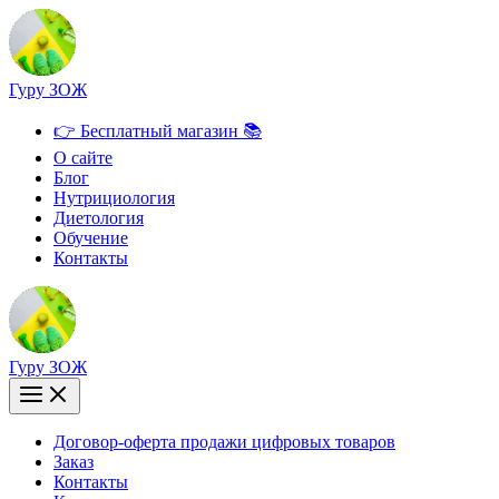
Перейти
к
содержимому
Гуру ЗОЖ
👉 Бесплатный магазин 📚
О сайте
Блог
Нутрициология
Диетология
Обучение
Контакты
Гуру ЗОЖ
Договор-оферта продажи цифровых товаров
Заказ
Контакты