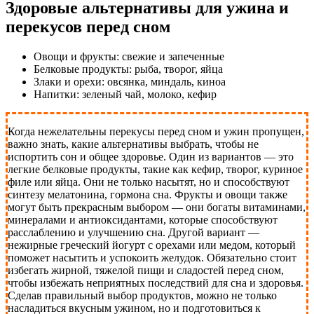
Здоровые альтернативы для ужина и
перекусов перед сном
Овощи и фрукты: свежие и запеченные
Белковые продукты: рыба, творог, яйца
Злаки и орехи: овсянка, миндаль, киноа
Напитки: зеленый чай, молоко, кефир
Когда нежелательны перекусы перед сном и ужин пропущен,
важно знать, какие альтернативы выбрать, чтобы не
испортить сон и общее здоровье. Один из вариантов — это
легкие белковые продукты, такие как кефир, творог, куриное
филе или яйца. Они не только насытят, но и способствуют
синтезу мелатонина, гормона сна. Фрукты и овощи также
могут быть прекрасным выбором — они богаты витаминами,
минералами и антиоксидантами, которые способствуют
расслаблению и улучшению сна. Другой вариант —
нежирные греческий йогурт с орехами или медом, который
поможет насытить и успокоить желудок. Обязательно стоит
избегать жирной, тяжелой пищи и сладостей перед сном,
чтобы избежать неприятных последствий для сна и здоровья.
Сделав правильный выбор продуктов, можно не только
насладиться вкусным ужином, но и подготовиться к