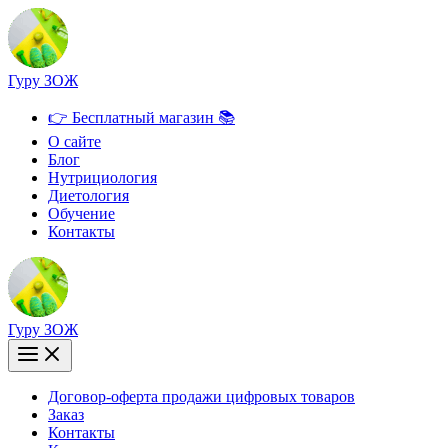
Перейти
к
содержимому
Гуру ЗОЖ
👉 Бесплатный магазин 📚
О сайте
Блог
Нутрициология
Диетология
Обучение
Контакты
Гуру ЗОЖ
Договор-оферта продажи цифровых товаров
Заказ
Контакты