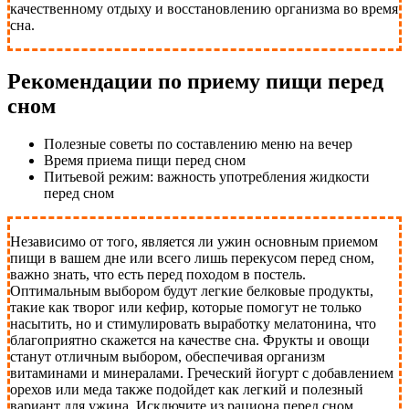
качественному отдыху и восстановлению организма во время
сна.
Рекомендации по приему пищи перед
сном
Полезные советы по составлению меню на вечер
Время приема пищи перед сном
Питьевой режим: важность употребления жидкости
перед сном
Независимо от того, является ли ужин основным приемом
пищи в вашем дне или всего лишь перекусом перед сном,
важно знать, что есть перед походом в постель.
Оптимальным выбором будут легкие белковые продукты,
такие как творог или кефир, которые помогут не только
насытить, но и стимулировать выработку мелатонина, что
благоприятно скажется на качестве сна. Фрукты и овощи
станут отличным выбором, обеспечивая организм
витаминами и минералами. Греческий йогурт с добавлением
орехов или меда также подойдет как легкий и полезный
вариант для ужина. Исключите из рациона перед сном