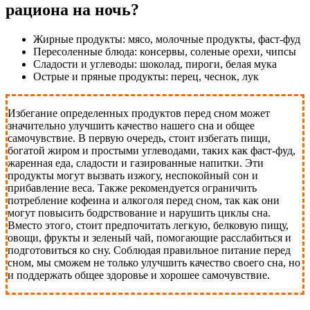
рациона на ночь?
Жирные продукты: мясо, молочные продукты, фаст-фуд
Пересоленные блюда: консервы, соленые орехи, чипсы
Сладости и углеводы: шоколад, пироги, белая мука
Острые и пряные продукты: перец, чеснок, лук
Избегание определенных продуктов перед сном может
значительно улучшить качество нашего сна и общее
самочувствие. В первую очередь, стоит избегать пищи,
богатой жиром и простыми углеводами, таких как фаст-фуд,
жаренная еда, сладости и газированные напитки. Эти
продукты могут вызвать изжогу, неспокойный сон и
прибавление веса. Также рекомендуется ограничить
потребление кофеина и алкоголя перед сном, так как они
могут повысить бодрствование и нарушить циклы сна.
Вместо этого, стоит предпочитать легкую, белковую пищу,
овощи, фрукты и зеленый чай, помогающие расслабиться и
подготовиться ко сну. Соблюдая правильное питание перед
сном, мы сможем не только улучшить качество своего сна, но
и поддержать общее здоровье и хорошее самочувствие.