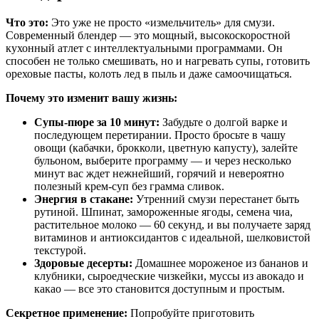
Что это:
Это уже не просто «измельчитель» для смузи.
Современный блендер — это мощный, высокоскоростной
кухонный атлет с интеллектуальными программами. Он
способен не только смешивать, но и нагревать супы, готовить
ореховые пасты, колоть лед в пыль и даже самоочищаться.
Почему это изменит вашу жизнь:
Супы-пюре за 10 минут:
Забудьте о долгой варке и
последующем перетирании. Просто бросьте в чашу
овощи (кабачки, брокколи, цветную капусту), залейте
бульоном, выберите программу — и через несколько
минут вас ждет нежнейший, горячий и невероятно
полезный крем-суп без грамма сливок.
Энергия в стакане:
Утренний смузи перестанет быть
рутиной. Шпинат, замороженные ягоды, семена чиа,
растительное молоко — 60 секунд, и вы получаете заряд
витаминов и антиоксидантов с идеальной, шелковистой
текстурой.
Здоровые десерты:
Домашнее мороженое из бананов и
клубники, сыроедческие чизкейки, муссы из авокадо и
какао — все это становится доступным и простым.
Секретное применение:
Попробуйте приготовить