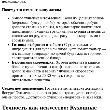
несколько раз.
Почему это изменит вашу жизнь:
Умное тушение и томление:
Каши из цельных злаков
(перловка, булгур, полба), которые обычно требуют
долгого стояния у плиты, в мультиварке получаются
идеальными. Тушеная говядина или курица становятся
тающими во рту, а овощные рагу — насыщенными и
ароматными.
Готовка «забросил и забыл»:
С утра заложите
ингредиенты для супа или плова, установите таймер —
и к вашему возвращению домой будет ждать горячее,
свежеприготовленное блюдо.
Безопасная скороварка:
Хотели добавить в рацион
больше нута, чечевицы или фасоли, но не хотели их
долго замачивать и варить? Функция скороварки
приготовит их за 20-30 минут, сохранив все
питательные вещества.
Секретное применение:
Готовьте в мультиварке домашний
йогурт! Это дешево, полезно (вы контролируете состав) и
очень просто. Достаточно функции «подогрев» и закваски.
Точность как искусство: Кухонные