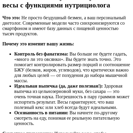
весы с функциями нутрициолога
Что это:
Не просто бездушный безмен, а ваш персональный
диетолог. Современные модели часто синхронизируются со
смартфоном и имеют базу данных с пищевой ценностью
тысяч продуктов.
Почему это изменит вашу жизнь:
Контроль без фанатизма:
Вы больше не будете гадать,
«много ли это овсянки». Вы будете знать точно. Это
помогает контролировать размер порций и соотношение
БЖУ (белков, жиров, углеводов), что критически важно
для любых целей — от похудения до набора мышечной
массы.
Идеальная выпечка (да, даже полезная!):
Здоровая
выпечка из цельнозерновой муки, без сахара — это
очень точная наука. Погрешность в пару граммов может
испортить результат. Весы гарантируют, что ваш
полезный кекс или хлеб всегда будут идеальными.
Осознанность в питании:
Вы начнете по-другому
смотреть на еду, понимая ее реальную питательную
ценность.