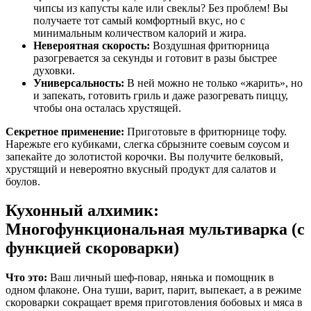
чипсы из капусты кале или свеклы? Без проблем! Вы
получаете тот самый комфортный вкус, но с
минимальным количеством калорий и жира.
Невероятная скорость:
Воздушная фритюрница
разогревается за секунды и готовит в разы быстрее
духовки.
Универсальность:
В ней можно не только «жарить», но
и запекать, готовить гриль и даже разогревать пиццу,
чтобы она осталась хрустящей.
Секретное применение:
Приготовьте в фритюрнице тофу.
Нарежьте его кубиками, слегка сбрызните соевым соусом и
запекайте до золотистой корочки. Вы получите белковый,
хрустящий и невероятно вкусный продукт для салатов и
боулов.
Кухонный алхимик:
Многофункциональная мультиварка (с
функцией скороварки)
Что это:
Ваш личный шеф-повар, нянька и помощник в
одном флаконе. Она туши, варит, парит, выпекает, а в режиме
скороварки сокращает время приготовления бобовых и мяса в