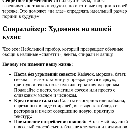
Секретное применение:
Используйте весы, чтобы
взвешивать не только продукты, но и готовые порции в своей
тарелке. Это поможет «на глаз» определять идеальный размер
порции в будущем.
Спиралайзер: Художник на вашей
кухне
Что это:
Небольшой прибор, который превращает обычные
овощи в изящные «спагетти», ленты, спирали и лапшу.
Почему это изменит вашу жизнь:
Паста без угрызений совести:
Кабачок, морковь, батат,
свекла — все это за минуту превращается в яркую,
цветную и очень полезную альтернативу макаронам.
Подавайте с песто, томатным соусом или просто с
оливковым маслом и чесноком.
Креативные салаты:
Салаты из огурцов или дайкона,
нарезанных в виде спиралей, выглядят как блюдо из
ресторана и имеют совершенно новую, приятную
текстуру.
Повышение потребления овощей:
Это самый вкусный
и веселый способ съесть больше клетчатки и витаминов.