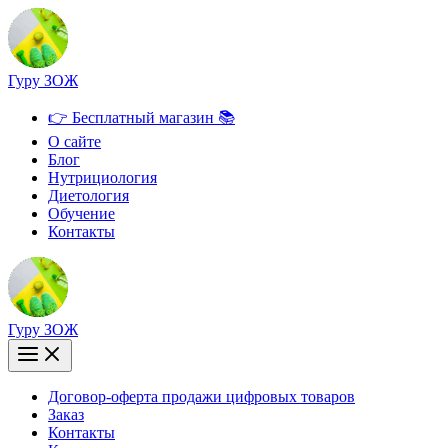
Перейти
к
содержимому
Гуру ЗОЖ
👉 Бесплатный магазин 📚
О сайте
Блог
Нутрициология
Диетология
Обучение
Контакты
Гуру ЗОЖ
Договор-оферта продажи цифровых товаров
Заказ
Контакты