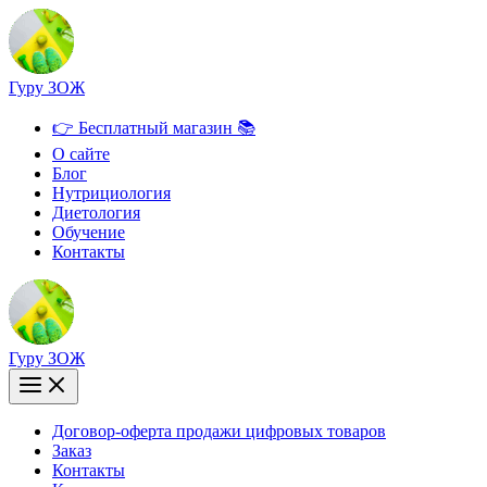
Перейти
к
содержимому
Гуру ЗОЖ
👉 Бесплатный магазин 📚
О сайте
Блог
Нутрициология
Диетология
Обучение
Контакты
Гуру ЗОЖ
Договор-оферта продажи цифровых товаров
Заказ
Контакты