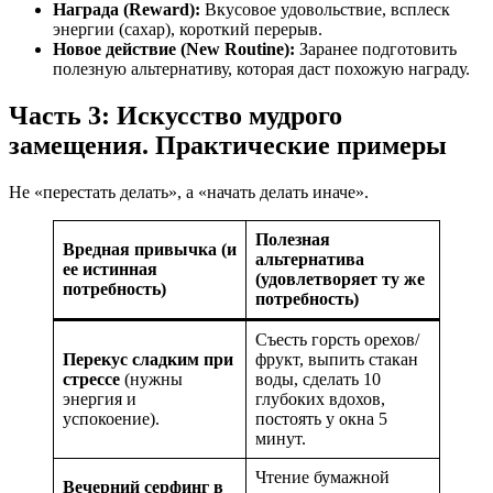
Награда (Reward):
Вкусовое удовольствие, всплеск
энергии (сахар), короткий перерыв.
Новое действие (New Routine):
Заранее подготовить
полезную альтернативу, которая даст похожую награду.
Часть 3: Искусство мудрого
замещения. Практические примеры
Не «перестать делать», а «начать делать иначе».
Полезная
Вредная привычка (и
альтернатива
ее истинная
(удовлетворяет ту же
потребность)
потребность)
Съесть горсть орехов/
Перекус сладким при
фрукт, выпить стакан
стрессе
(нужны
воды, сделать 10
энергия и
глубоких вдохов,
успокоение).
постоять у окна 5
минут.
Чтение бумажной
Вечерний серфинг в