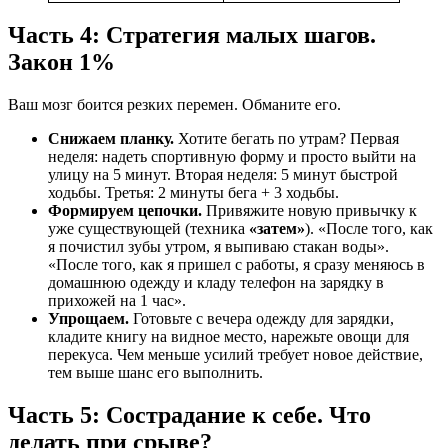
Часть 4: Стратегия малых шагов.
Закон 1%
Ваш мозг боится резких перемен. Обманите его.
Снижаем планку.
Хотите бегать по утрам? Первая
неделя: надеть спортивную форму и просто выйти на
улицy на 5 минут. Вторая неделя: 5 минут быстрой
ходьбы. Третья: 2 минуты бега + 3 ходьбы.
Формируем цепочки.
Привяжите новую привычку к
уже существующей (техника
«затем»
). «После того, как
я почистил зубы утром, я выпиваю стакан воды».
«После того, как я пришел с работы, я сразу меняюсь в
домашнюю одежду и кладу телефон на зарядку в
прихожей на 1 час».
Упрощаем.
Готовьте с вечера одежду для зарядки,
кладите книгу на видное место, нарежьте овощи для
перекуса. Чем меньше усилий требует новое действие,
тем выше шанс его выполнить.
Часть 5: Сострадание к себе. Что
делать при срыве?