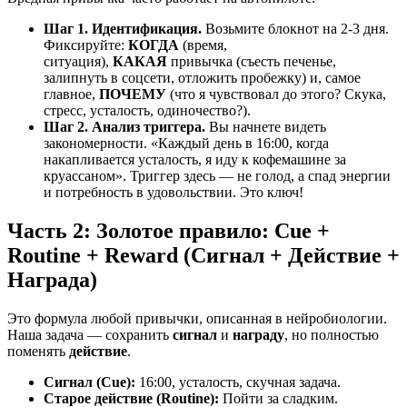
Шаг 1. Идентификация.
Возьмите блокнот на 2-3 дня.
Фиксируйте:
КОГДА
(время,
ситуация),
КАКАЯ
привычка (съесть печенье,
залипнуть в соцсети, отложить пробежку) и, самое
главное,
ПОЧЕМУ
(что я чувствовал до этого? Скука,
стресс, усталость, одиночество?).
Шаг 2. Анализ триггера.
Вы начнете видеть
закономерности. «Каждый день в 16:00, когда
накапливается усталость, я иду к кофемашине за
круассаном». Триггер здесь — не голод, а спад энергии
и потребность в удовольствии. Это ключ!
Часть 2: Золотое правило: Cue +
Routine + Reward (Сигнал + Действие +
Награда)
Это формула любой привычки, описанная в нейробиологии.
Наша задача — сохранить
сигнал
и
награду
, но полностью
поменять
действие
.
Сигнал (Cue):
16:00, усталость, скучная задача.
Старое действие (Routine):
Пойти за сладким.