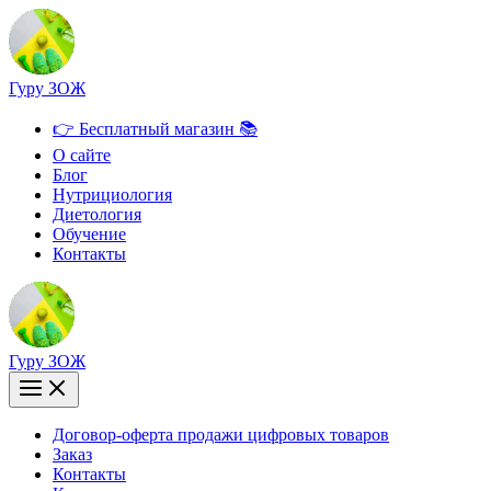
Перейти
к
содержимому
Гуру ЗОЖ
👉 Бесплатный магазин 📚
О сайте
Блог
Нутрициология
Диетология
Обучение
Контакты
Гуру ЗОЖ
Договор-оферта продажи цифровых товаров
Заказ
Контакты