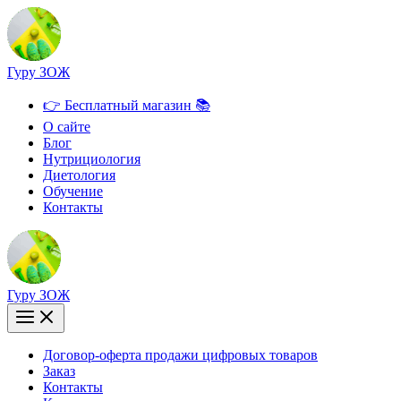
Перейти
к
содержимому
Гуру ЗОЖ
👉 Бесплатный магазин 📚
О сайте
Блог
Нутрициология
Диетология
Обучение
Контакты
Гуру ЗОЖ
Договор-оферта продажи цифровых товаров
Заказ
Контакты