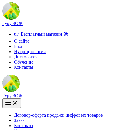
Перейти
к
содержимому
Гуру ЗОЖ
👉 Бесплатный магазин 📚
О сайте
Блог
Нутрициология
Диетология
Обучение
Контакты
Гуру ЗОЖ
Договор-оферта продажи цифровых товаров
Заказ
Контакты