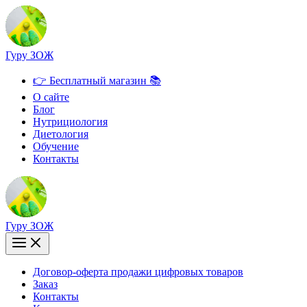
Перейти
к
содержимому
Гуру ЗОЖ
👉 Бесплатный магазин 📚
О сайте
Блог
Нутрициология
Диетология
Обучение
Контакты
Гуру ЗОЖ
Договор-оферта продажи цифровых товаров
Заказ
Контакты