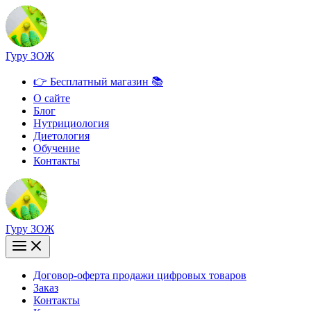
Перейти
к
содержимому
Гуру ЗОЖ
👉 Бесплатный магазин 📚
О сайте
Блог
Нутрициология
Диетология
Обучение
Контакты
Гуру ЗОЖ
Договор-оферта продажи цифровых товаров
Заказ
Контакты