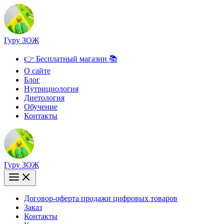
Перейти
к
содержимому
Гуру ЗОЖ
👉 Бесплатный магазин 📚
О сайте
Блог
Нутрициология
Диетология
Обучение
Контакты
Гуру ЗОЖ
Договор-оферта продажи цифровых товаров
Заказ
Контакты