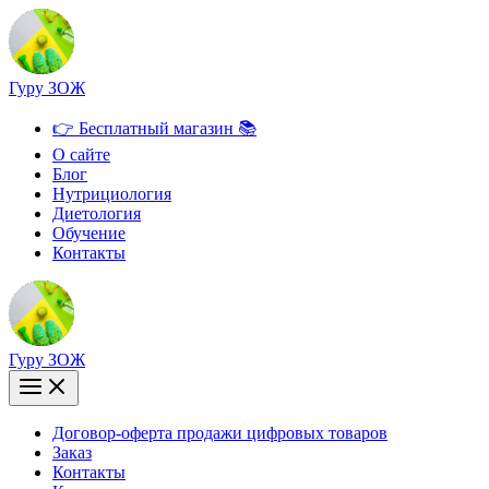
Перейти
к
содержимому
Гуру ЗОЖ
👉 Бесплатный магазин 📚
О сайте
Блог
Нутрициология
Диетология
Обучение
Контакты
Гуру ЗОЖ
Договор-оферта продажи цифровых товаров
Заказ
Контакты