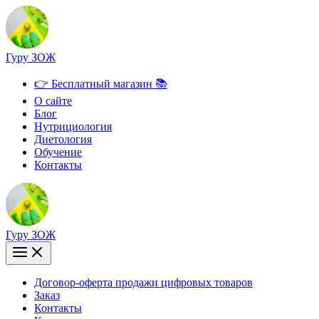
Перейти
к
содержимому
Гуру ЗОЖ
👉 Бесплатный магазин 📚
О сайте
Блог
Нутрициология
Диетология
Обучение
Контакты
Гуру ЗОЖ
Договор-оферта продажи цифровых товаров
Заказ
Контакты