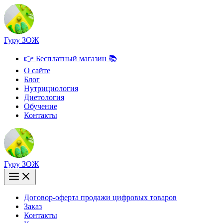
Перейти
к
содержимому
Гуру ЗОЖ
👉 Бесплатный магазин 📚
О сайте
Блог
Нутрициология
Диетология
Обучение
Контакты
Гуру ЗОЖ
Договор-оферта продажи цифровых товаров
Заказ
Контакты