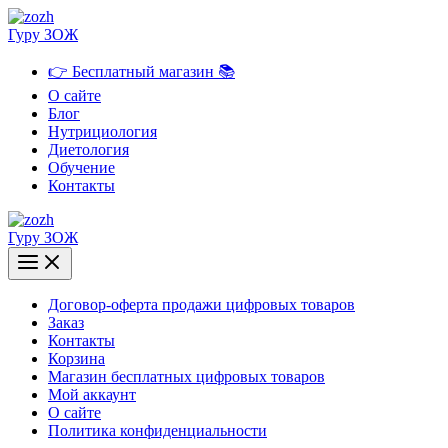
Перейти
к
Гуру ЗОЖ
содержимому
👉 Бесплатный магазин 📚
О сайте
Блог
Нутрициология
Диетология
Обучение
Контакты
Гуру ЗОЖ
Договор-оферта продажи цифровых товаров
Заказ
Контакты
Корзина
Магазин бесплатных цифровых товаров
Мой аккаунт
О сайте
Политика конфиденциальности